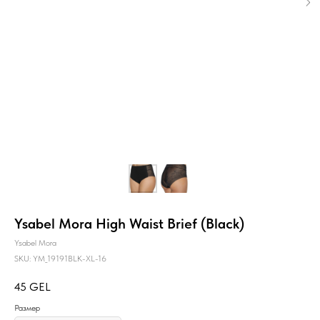
Ysabel Mora High Waist Brief (Black)
Ysabel Mora
SKU:
YM_19191BLK-XL-16
45
GEL
Размер