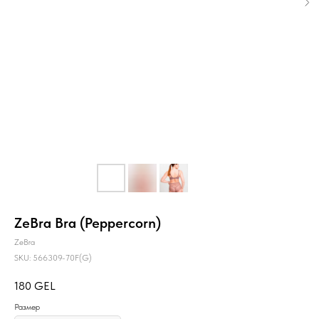
ZeBra Bra (Peppercorn)
ZeBra
SKU:
566309-70F(G)
180
GEL
Размер