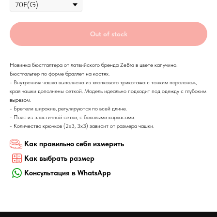
Out of stock
Новинка бюстгалтера от латвийского бренда ZeBra в цвете капучино.
Бюстгальтер по форме браллет на костях.
- Внутренняя чашка выполнена из хлопкового трикотажа с тонким поролоном,
края чашки дополнены сеткой. Модель идеально подходит под одежду с глубоким
вырезом.
- Бретели широкие, регулируются по всей длине.
- Пояс из эластичной сетки, с боковыми каркасами.
- Количество крючков (2х3, 3х3) зависит от размера чашки.
Как правильно себя измерить
Как выбрать размер
Консультация в WhatsApp