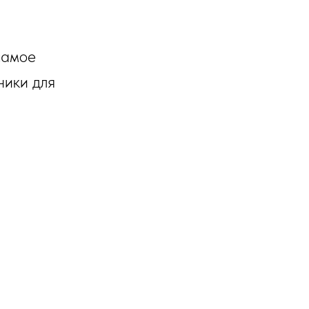
самое
ники для