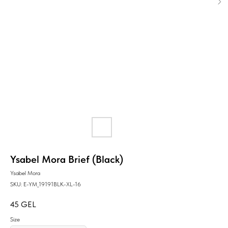
Ysabel Mora Brief (Black)
Ysabel Mora
SKU:
E-YM_19191BLK-XL-16
45
GEL
Size