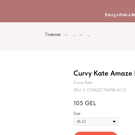
ᲛᲗᲐᲕᲐᲠᲘ
MAI
Ბ
Главная
...
...
→
→
Curvy Kate Amaze B
Curvy Kate
SKU:
E-CK062217MINK-M-12
105
GEL
Size