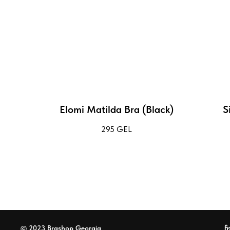
Elomi Matilda Bra (Black)
S
295
GEL
© 2023 Brashop Georgia
ჩ