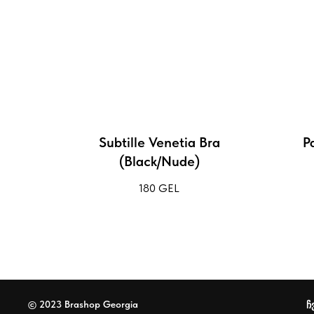
Subtille Venetia Bra
P
(Black/Nude)
180
GEL
© 2023 Brashop Georgia
ჩ