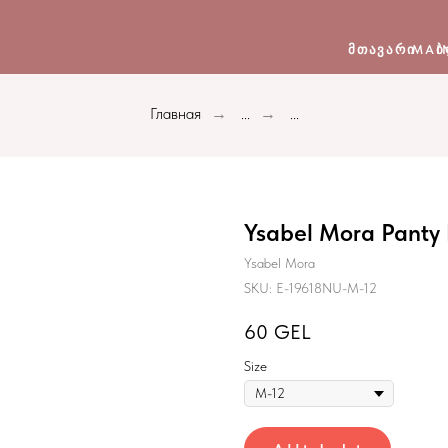
ᲛᲗᲐᲕᲐᲠᲘ
MAI
Ბ
Главная
...
...
→
→
Ysabel Mora Panty 
Ysabel Mora
SKU:
E-19618NU-M-12
60
GEL
Size