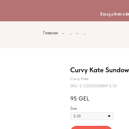
ᲛᲗᲐᲕᲐᲠᲘ
MAI
Ბ
Главная
...
...
→
→
Curvy Kate Sundown
Curvy Kate
SKU:
E-CS025500BKP-S-10
95
GEL
Size