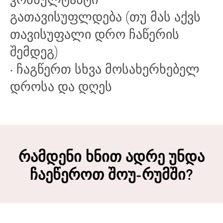
გათავისუფლდება (თუ მას აქვს
თავისუფალი დრო ჩაწერის
შემდეგ)
ᲐᲥᲢᲔ
АКТ
ACT
ACT
• ჩაგწერთ სხვა მოსახერხებელ
დროსა და დღეს
რამდენი ხნით ადრე უნდა
ჩაეწეროთ შოუ-რუმში?